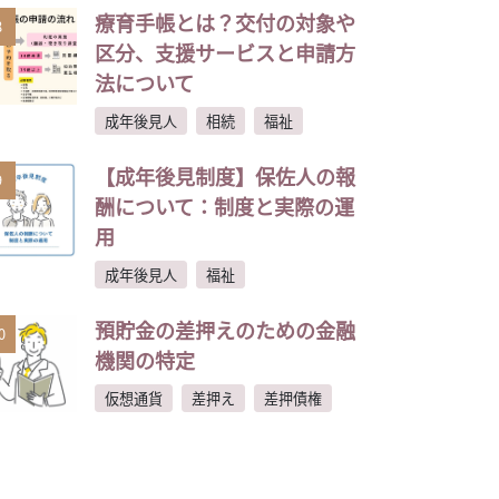
療育手帳とは？交付の対象や
8
区分、支援サービスと申請方
法について
成年後見人
相続
福祉
【成年後見制度】保佐人の報
9
酬について：制度と実際の運
用
成年後見人
福祉
預貯金の差押えのための金融
0
機関の特定
仮想通貨
差押え
差押債権