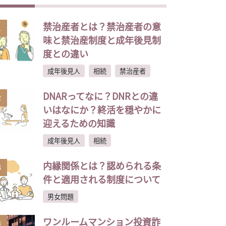
禁治産者とは？禁治産者の意
1
味と禁治産制度と成年後見制
度との違い
成年後見人
相続
禁治産者
DNARってなに？DNRとの違
2
いはなにか？終活を穏やかに
迎えるための知識
成年後見人
相続
内縁関係とは？認められる条
3
件と適用される制度について
男女問題
ワンルームマンション投資詐
4