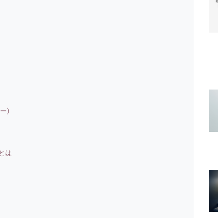
ー）
とは