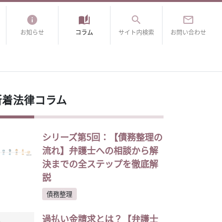
info
auto_stories
search
mail_outline
お知らせ
コラム
サイト内検索
お問い合わせ
新着法律コラム
シリーズ第5回：【債務整理の
流れ】弁護士への相談から解
決までの全ステップを徹底解
説
債務整理
過払い金請求とは？【弁護士