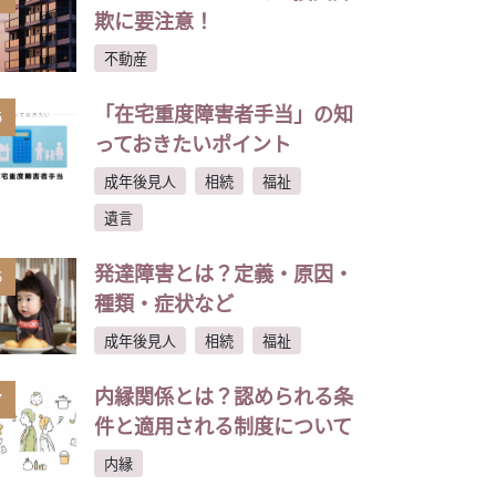
欺に要注意！
不動産
「在宅重度障害者手当」の知
5
っておきたいポイント
成年後見人
相続
福祉
遺言
発達障害とは？定義・原因・
6
種類・症状など
成年後見人
相続
福祉
内縁関係とは？認められる条
7
件と適用される制度について
内縁