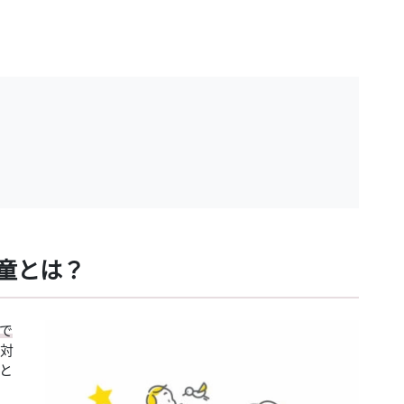
童とは？
で
対
と