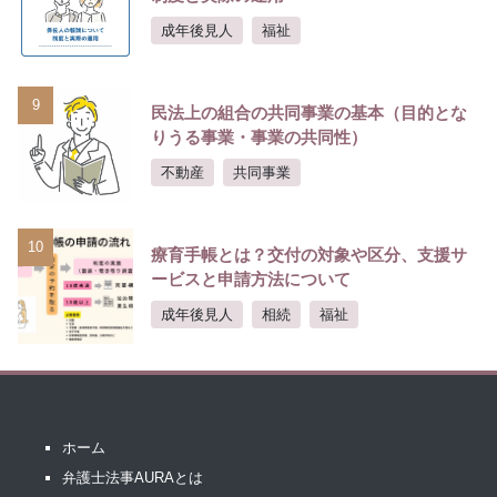
成年後見人
福祉
9
民法上の組合の共同事業の基本（目的とな
りうる事業・事業の共同性）
不動産
共同事業
10
療育手帳とは？交付の対象や区分、支援サ
ービスと申請方法について
成年後見人
相続
福祉
ホーム
弁護士法事AURAとは