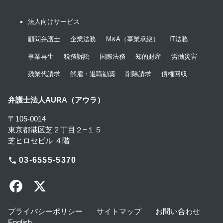
法人向けサービス
顧問弁護士
企業法務
M&A（事業承継）
IT法務
事業再生
税務訴訟
国際法務
知的財産
労働災害
残業代請求
解雇・退職勧奨
削除請求
債権回収
弁護士法人AURA（アウラ）
〒105-0014
東京都港区芝２丁目２−１５
芝ヒロセビル ４階
phone
03-6555-5370
プライバシーポリシー
サイトマップ
お問い合わせ
English