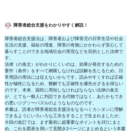
障害者総合支援をわかりやすく解説！
障害者総合支援法は、障害者および障害児の日常生活や社会
生活の支援、福祉の増進、障害の有無にかかわらず安心して
暮らすことのできる地域社会の実現などを目的とした法律で
す。
法律（の条文）がわかりにくいのは、効果が発生するための
要件（条件）をすべて網羅しなければ誤解を生じるため、日
常用語の用法には従えないからです。読みやすくすれば正確
性が犠牲になるため、難解でも正確性を優先せざるを得ない
のです。本来、国民に周知しなければならない法律の条文
が、とても一般人に判読できる代物ではなく、あたかもでき
の悪いジグソーパズルのようなものなのです。
本書は、読者が障害者総合支援法をなるべくカンタンに理解
できるようにいろいろな工夫をすることで生まれましたが、
今回の改訂では、まず最初に超重要なポイントを2行にまと
め、これを図表を用いて見開き2ページにまとめるという本書