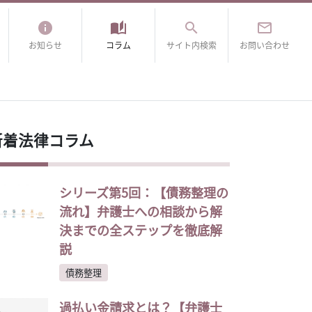
info
auto_stories
search
mail_outline
お知らせ
コラム
サイト内検索
お問い合わせ
新着法律コラム
シリーズ第5回：【債務整理の
流れ】弁護士への相談から解
決までの全ステップを徹底解
説
債務整理
過払い金請求とは？【弁護士