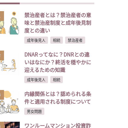
禁治産者とは？禁治産者の意
1
味と禁治産制度と成年後見制
度との違い
成年後見人
相続
禁治産者
DNARってなに？DNRとの違
2
いはなにか？終活を穏やかに
迎えるための知識
成年後見人
相続
内縁関係とは？認められる条
3
件と適用される制度について
男女問題
ワンルームマンション投資詐
4