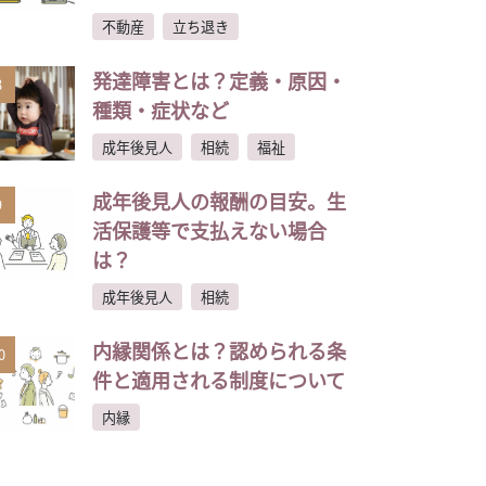
不動産
立ち退き
発達障害とは？定義・原因・
8
種類・症状など
成年後見人
相続
福祉
成年後見人の報酬の目安。生
9
活保護等で支払えない場合
は？
成年後見人
相続
内縁関係とは？認められる条
0
件と適用される制度について
内縁