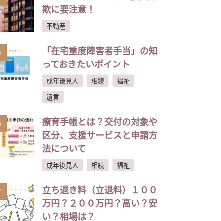
欺に要注意！
不動産
「在宅重度障害者手当」の知
5
っておきたいポイント
成年後見人
相続
福祉
遺言
療育手帳とは？交付の対象や
6
区分、支援サービスと申請方
法について
成年後見人
相続
福祉
立ち退き料（立退料）１００
7
万円？２００万円？高い？安
い？相場は？