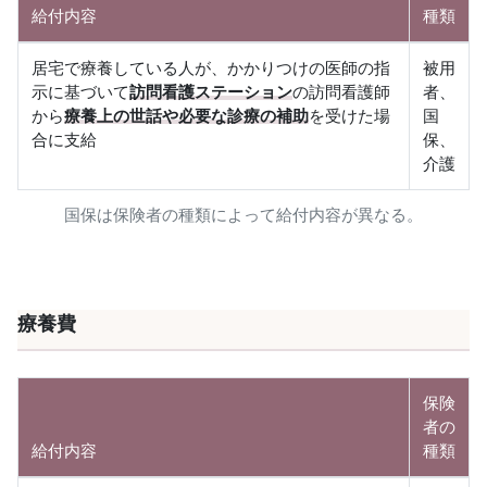
給付内容
種類
居宅で療養している人が、かかりつけの医師の指
被用
示に基づいて
訪問看護ステーション
の訪問看護師
者、
から
療養上の世話や必要な診療の補助
を受けた場
国
合に支給
保、
介護
国保は保険者の種類によって給付内容が異なる。
療養費
保険
者の
給付内容
種類