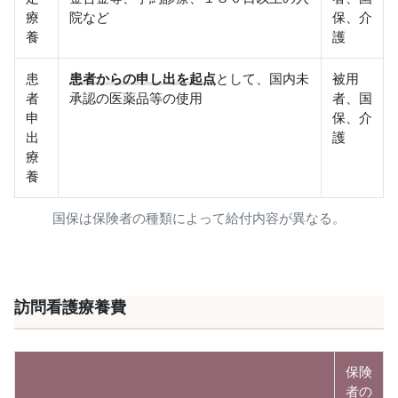
療
院など
保、介
養
護
患
患者からの申し出を起点
として、国内未
被用
者
承認の医薬品等の使用
者、国
申
保、介
出
護
療
養
国保は保険者の種類によって給付内容が異なる。
訪問看護療養費
保険
者の