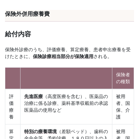
保険外併用療養費
給付内容
保険外診療のうち、評価療養、算定療養、患者申出療養を受
けたときに、
保険診療相当部分が保険適用
される。
保険者
の種類
評
先進医療
（高度医療を含む）、医薬品の
被用
価
治療に係る診療、薬科基準収載前の承認
者、国
療
医薬品の使用など
保、介
養
護
算
特別の療養環境
（差額ベッド）、歯科の
被用
定
金合金等、予約診療、１８０日以上の入
者、国