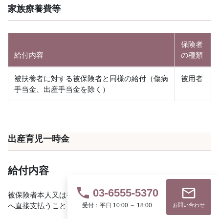
家族療養費等
保険者
給付内容
の種類
被扶養者に対する被保険者と同様の給付（傷病
被用者
手当金、出産手当金を除く）
出産育児一時金
給付内容
phone
mail_outline
03-6555-5370
被保険者本人又は被扶養者が出産した時に支給（医療機関等
へ直接支払うこともできる）
受付：平日 10:00 ～ 18:00
お問い合わせ