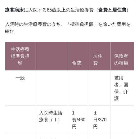
療養病床
に入院する
65歳以上
の生活療養費（
食費と居住費
）
入院時の生活療養費のうち、「標準負担額」を除いた費用を
給付
生活療養
標準負担
居住
保険者
額
食費
費
の種類
一般
被用
者、国
保、介
護
入院時生活
1
１
療養（Ⅰ）
食/460
日/370
円
円