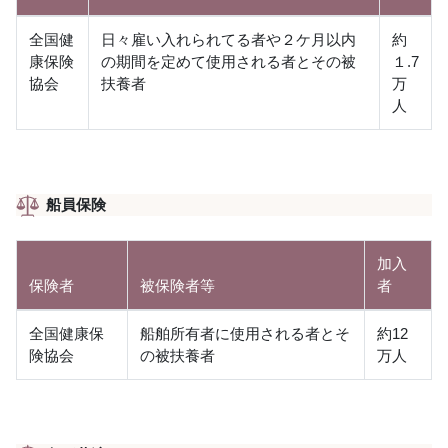
全国健
日々雇い入れられてる者や２ケ月以内
約
康保険
の期間を定めて使用される者とその被
１.7
協会
扶養者
万
人
船員保険
加入
保険者
被保険者等
者
全国健康保
船舶所有者に使用される者とそ
約12
険協会
の被扶養者
万人