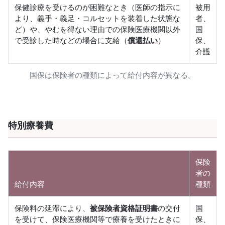
保健診療を受けるのが困難なとき（医師の指示に
被用
より、義手・義足・コルセットを装着した状態な
者、
ど）や、やむを得ない理由での保険医療機関以外
国
で受診した時などの場合に支給（
償還払い
）
保、
介護
国保は保険者の種類によって給付内容が異なる。
特別療養費
保険
者の
給付内容
種類
保険料の延滞により、
被保険者資格証明書
の交付
国
を受けて、保険医療機関等で療養を受けたときに
保、