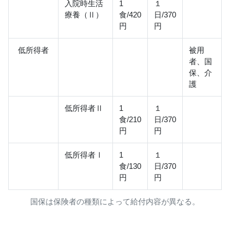
入院時生活
1
１
療養（Ⅱ）
食/420
日/370
円
円
低所得者
被用
者、国
保、介
護
低所得者Ⅱ
1
１
食/210
日/370
円
円
低所得者Ⅰ
1
１
食/130
日/370
円
円
国保は保険者の種類によって給付内容が異なる。