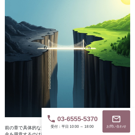
phone
mail_outline
03-6555-5370
受付：平日 10:00 ～ 18:00
お問い合わせ
前の章で具体的な費用相場を見て、「やはり、まとまったお
金を用意するのは難しい…」と感じた方もいらっしゃるかも