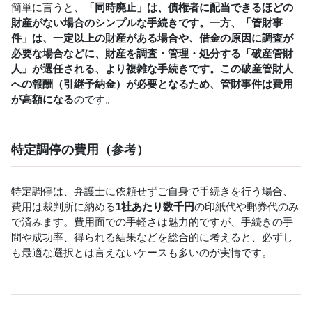
簡単に言うと、
「同時廃止」は、債権者に配当できるほどの
財産がない場合のシンプルな手続きです。一方、「管財事
件」は、一定以上の財産がある場合や、借金の原因に調査が
必要な場合などに、財産を調査・管理・処分する「破産管財
人」が選任される、より複雑な手続きです。この破産管財人
への報酬（引継予納金）が必要となるため、管財事件は費用
が高額になる
のです。
特定調停の費用（参考）
特定調停は、弁護士に依頼せずご自身で手続きを行う場合、
費用は裁判所に納める
1社あたり数千円
の印紙代や郵券代のみ
で済みます。費用面での手軽さは魅力的ですが、手続きの手
間や成功率、得られる結果などを総合的に考えると、必ずし
も最適な選択とは言えないケースも多いのが実情です。