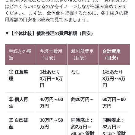
はどれくらいになるのかをイメージしながら読み進めてみて
ください。 まずは、全体像を把握するために、各手続きの費
用総額の目安を比較表で見てみましょう。
▼【全体比較】債務整理の費用相場（目安）
手続きの種
弁護士費用
裁判所費用
合計費用
類
（目安）
（目安）
（目安）
① 任意整
1社あたり
なし
1社あたり
理
3万円～5万
3万円～5万
円
円
② 個人再
40万円～60
約20万円～
60万円～80
生
万円
万円
③ 自己破
30万円～50
同時廃止：
同時廃止：
産
万円
約2万円～
32万円～
&lt;br>
管財
&lt;br>
管財