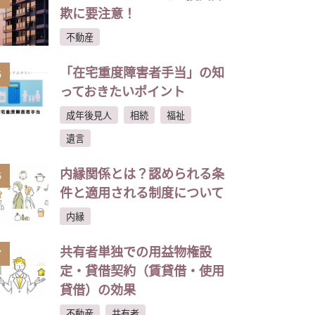
欺に要注意！
不動産
「在宅重度障害者手当」の知
5
っておきたいポイント
成年後見人
相続
福祉
遺言
内縁関係とは？認められる条
6
件と適用される制度について
内縁
共有者単独での用益物権設
7
定・貸借契約（賃貸借・使用
貸借）の効果
不動産
共有者