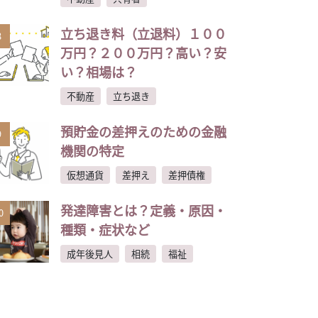
立ち退き料（立退料）１００
8
万円？２００万円？高い？安
い？相場は？
不動産
立ち退き
預貯金の差押えのための金融
9
機関の特定
仮想通貨
差押え
差押債権
発達障害とは？定義・原因・
0
種類・症状など
成年後見人
相続
福祉