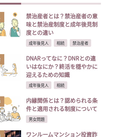
禁治産者とは？禁治産者の意
1
味と禁治産制度と成年後見制
度との違い
成年後見人
相続
禁治産者
DNARってなに？DNRとの違
2
いはなにか？終活を穏やかに
迎えるための知識
成年後見人
相続
内縁関係とは？認められる条
3
件と適用される制度について
男女問題
ワンルームマンション投資詐
4