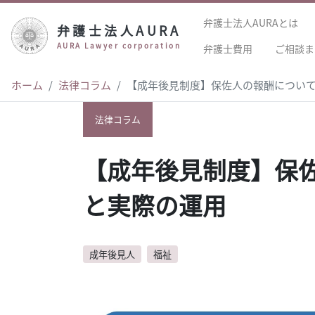
弁護士法人AURAとは
弁護士法人AURA
AURA Lawyer corporation
弁護士費用
ご相談ま
ホーム
法律コラム
【成年後見制度】保佐人の報酬につい
法律コラム
【成年後見制度】保
と実際の運用
成年後見人
福祉
author:
佐々木彩乃