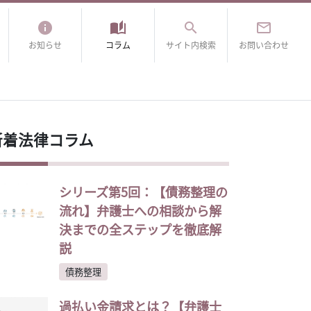
info
auto_stories
search
mail_outline
お知らせ
コラム
サイト内検索
お問い合わせ
新着法律コラム
シリーズ第5回：【債務整理の
流れ】弁護士への相談から解
決までの全ステップを徹底解
説
債務整理
過払い金請求とは？【弁護士