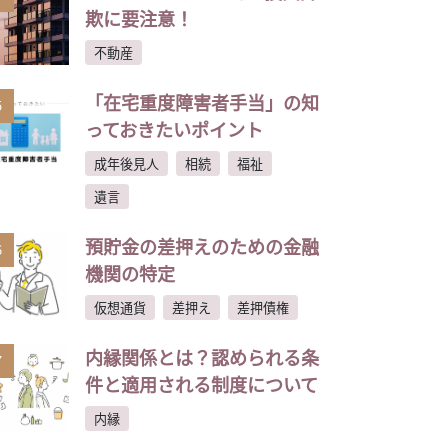
欺に要注意！
不動産
「在宅重度障害者手当」の知
5
っておきたいポイント
成年後見人
相続
福祉
遺言
預貯金の差押えのための金融
6
機関の特定
仮想通貨
差押え
差押債権
内縁関係とは？認められる条
7
件と適用される制度について
内縁