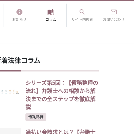
info
auto_stories
search
mail_outline
お知らせ
コラム
サイト内検索
お問い合わせ
新着法律コラム
シリーズ第5回：【債務整理の
流れ】弁護士への相談から解
決までの全ステップを徹底解
説
債務整理
過払い金請求とは？【弁護士