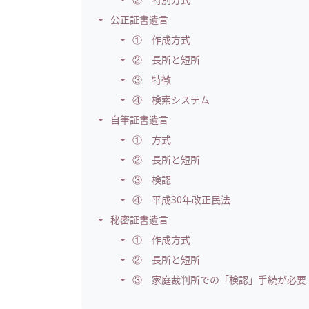
公正証書遺言
① 作成方式
② 長所と短所
③ 特徴
④ 検索システム
自筆証書遺言
① 方式
② 長所と短所
③ 検認
④ 平成30年改正民法
秘密証書遺言
① 作成方式
② 長所と短所
③ 家庭裁判所での「検認」手続が必要