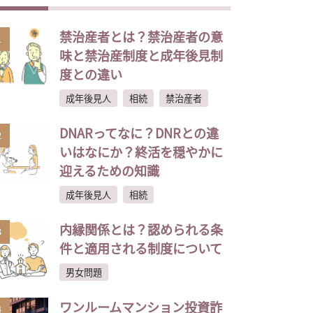
禁治産者とは？禁治産者の意
1
味と禁治産制度と成年後見制
度との違い
成年後見人
相続
禁治産者
DNARってなに？DNRとの違
2
いはなにか？終活を穏やかに
迎えるための知識
成年後見人
相続
内縁関係とは？認められる条
3
件と適用される制度について
男女問題
ワンルームマンション投資詐
4