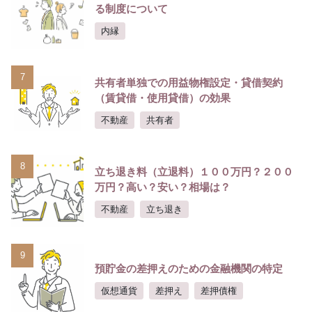
る制度について
内縁
7
共有者単独での用益物権設定・貸借契約
（賃貸借・使用貸借）の効果
不動産
共有者
8
立ち退き料（立退料）１００万円？２００
万円？高い？安い？相場は？
不動産
立ち退き
9
預貯金の差押えのための金融機関の特定
仮想通貨
差押え
差押債権