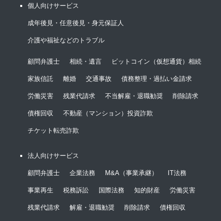
個人向けサービス
成年後見・任意後見・身元保証人
介護や福祉などのトラブル
顧問弁護士
相続・遺言
ビットコイン（仮想通貨）相続
家族信託
離婚
交通事故
債務整理・過払い金請求
労働災害
残業代請求
不当解雇・退職勧奨
削除請求
債権回収
不動産（マンション）投資詐欺
チケット転売詐欺
法人向けサービス
顧問弁護士
企業法務
M&A（事業承継）
IT法務
事業再生
税務訴訟
国際法務
知的財産
労働災害
残業代請求
解雇・退職勧奨
削除請求
債権回収