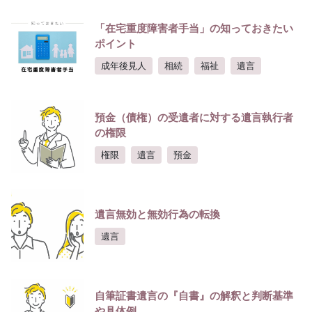
「在宅重度障害者手当」の知っておきたい
ポイント
成年後見人
相続
福祉
遺言
預金（債権）の受遺者に対する遺言執行者
の権限
権限
遺言
預金
遺言無効と無効行為の転換
遺言
自筆証書遺言の『自書』の解釈と判断基準
や具体例