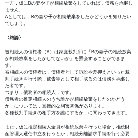
一方，仮にBの妻や子が相続放棄をしていれば，債務を承継し
ません。
Aとしては，Bの妻や子が相続放棄をしたかどうかを知りたい
でしょう。
〈結論〉
被相続人の債権者（A）は家庭裁判所に「Bの妻子の相続放棄
が相続放棄をしたかしてないか」を照会することができま
す。
被相続人の債権者は，債権者として訴訟や差押えといった裁
判手続きを行う際，被告等として相手取るのは債務を承継し
た者です。
つまり，債務者の相続人，です。
債務者の推定相続人のうち誰かが相続放棄をしたのかどう
か，については，直接的な利害関係があります。
各種裁判手続きの相手方を誰にするか，に関わってきます。
また，仮に推定相続人全員が相続放棄を行った場合，相続財
産管理人選任申立を行うとか，相続分離請求手続を行う必要