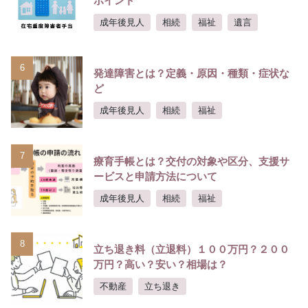
ポイント
成年後見人
相続
福祉
遺言
6
発達障害とは？定義・原因・種類・症状な
ど
成年後見人
相続
福祉
7
療育手帳とは？交付の対象や区分、支援サ
ービスと申請方法について
成年後見人
相続
福祉
8
立ち退き料（立退料）１００万円？２００
万円？高い？安い？相場は？
不動産
立ち退き