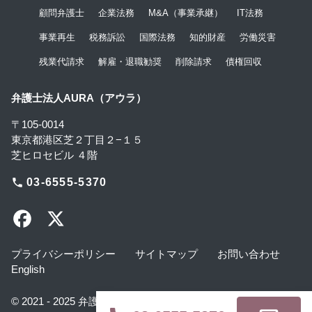
顧問弁護士
企業法務
M&A（事業承継）
IT法務
事業再生
税務訴訟
国際法務
知的財産
労働災害
残業代請求
解雇・退職勧奨
削除請求
債権回収
弁護士法人AURA（アウラ）
〒105-0014
東京都港区芝２丁目２−１５
芝ヒロセビル ４階
phone
03-6555-5370
プライバシーポリシー
サイトマップ
お問い合わせ
English
© 2021 - 2025 弁護士法人AURA All rights reserved.