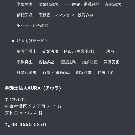
労働災害
残業代請求
不当解雇・退職勧奨
削除請求
債権回収
不動産（マンション）投資詐欺
チケット転売詐欺
法人向けサービス
顧問弁護士
企業法務
M&A（事業承継）
IT法務
事業再生
税務訴訟
国際法務
知的財産
労働災害
残業代請求
解雇・退職勧奨
削除請求
債権回収
弁護士法人AURA（アウラ）
〒105-0014
東京都港区芝２丁目２−１５
芝ヒロセビル ４階
phone
03-6555-5370