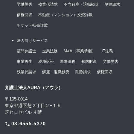
労働災害
残業代請求
不当解雇・退職勧奨
削除請求
債権回収
不動産（マンション）投資詐欺
チケット転売詐欺
法人向けサービス
顧問弁護士
企業法務
M&A（事業承継）
IT法務
事業再生
税務訴訟
国際法務
知的財産
労働災害
残業代請求
解雇・退職勧奨
削除請求
債権回収
弁護士法人AURA（アウラ）
〒105-0014
東京都港区芝２丁目２−１５
芝ヒロセビル ４階
phone
03-6555-5370