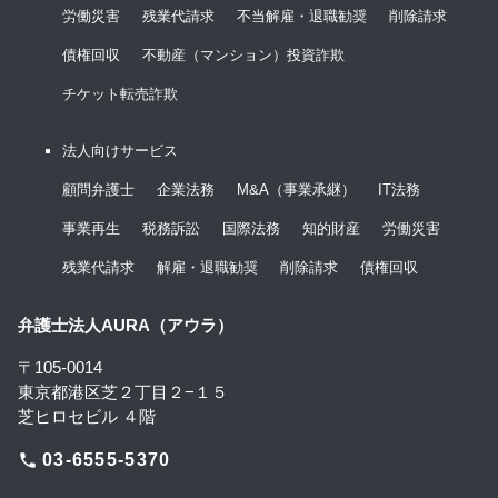
労働災害
残業代請求
不当解雇・退職勧奨
削除請求
債権回収
不動産（マンション）投資詐欺
チケット転売詐欺
法人向けサービス
顧問弁護士
企業法務
M&A（事業承継）
IT法務
事業再生
税務訴訟
国際法務
知的財産
労働災害
残業代請求
解雇・退職勧奨
削除請求
債権回収
弁護士法人AURA（アウラ）
〒105-0014
東京都港区芝２丁目２−１５
芝ヒロセビル ４階
phone
03-6555-5370