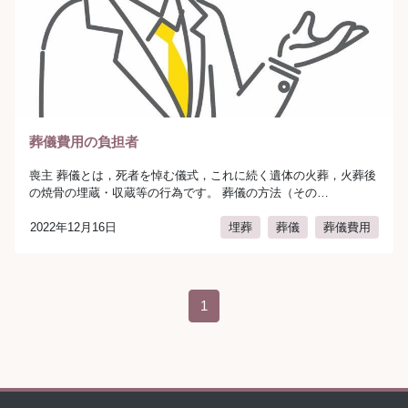
葬儀費用の負担者
喪主 葬儀とは，死者を悼む儀式，これに続く遺体の火葬，火葬後
の焼骨の埋蔵・収蔵等の行為です。 葬儀の方法（その…
2022年12月16日
埋葬
葬儀
葬儀費用
author:
弁護士法人AURA（アウラ）
投稿ナビゲーション
1