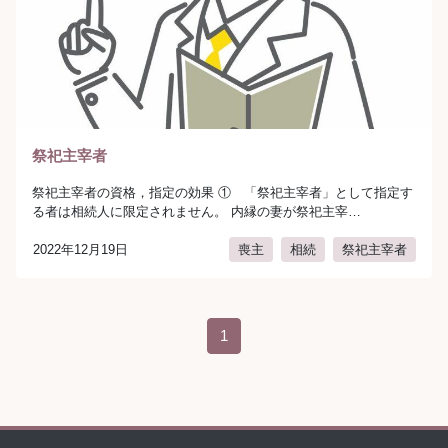
祭祀主宰者
祭祀主宰者の資格，指定の効果 ① 「祭祀主宰者」として指定す
る者は相続人に限定されません。 内縁の妻が祭祀主宰…
2022年12月19日
喪主
相続
祭祀主宰者
author:
弁護士法人AURA（アウラ）
投稿ナビゲーション
1