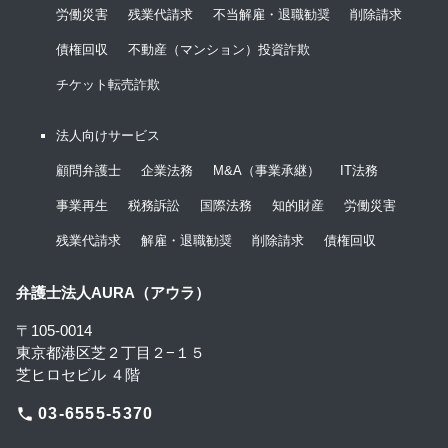
労働災害
残業代請求
不当解雇・退職勧奨
削除請求
債権回収
不動産（マンション）投資詐欺
チケット転売詐欺
法人向けサービス
顧問弁護士
企業法務
M&A（事業承継）
IT法務
事業再生
税務訴訟
国際法務
知的財産
労働災害
残業代請求
解雇・退職勧奨
削除請求
債権回収
弁護士法人AURA（アウラ）
〒105-0014
東京都港区芝２丁目２−１５
芝ヒロセビル ４階
phone
03-6555-5370