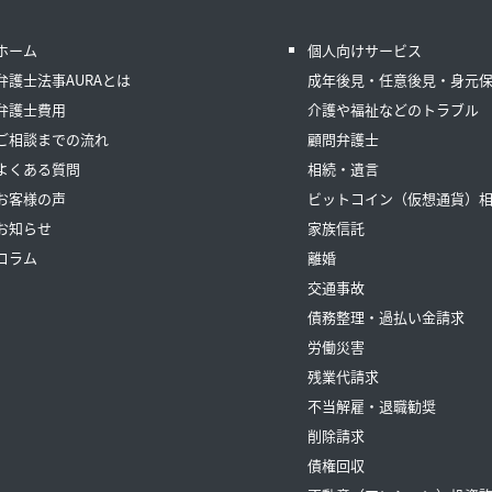
ホーム
個人向けサービス
弁護士法事AURAとは
成年後見・任意後見・身元
弁護士費用
介護や福祉などのトラブル
ご相談までの流れ
顧問弁護士
よくある質問
相続・遺言
お客様の声
ビットコイン（仮想通貨）
お知らせ
家族信託
コラム
離婚
交通事故
債務整理・過払い金請求
労働災害
残業代請求
不当解雇・退職勧奨
削除請求
債権回収