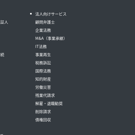
法人向けサービス
保証人
顧問弁護士
企業法務
M&A（事業承継）
IT法務
相続
事業再生
税務訴訟
国際法務
知的財産
労働災害
残業代請求
解雇・退職勧奨
削除請求
債権回収