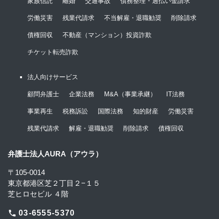
家族信託
離婚
交通事故
債務整理・過払い金請求
労働災害
残業代請求
不当解雇・退職勧奨
削除請求
債権回収
不動産（マンション）投資詐欺
チケット転売詐欺
法人向けサービス
顧問弁護士
企業法務
M&A（事業承継）
IT法務
事業再生
税務訴訟
国際法務
知的財産
労働災害
残業代請求
解雇・退職勧奨
削除請求
債権回収
弁護士法人AURA（アウラ）
〒105-0014
東京都港区芝２丁目２−１５
芝ヒロセビル ４階
phone
03-6555-5370