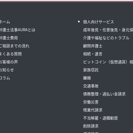
ホーム
個人向けサービス
弁護士法事AURAとは
成年後見・任意後見・身元
弁護士費用
介護や福祉などのトラブル
ご相談までの流れ
顧問弁護士
よくある質問
相続・遺言
お客様の声
ビットコイン（仮想通貨）
お知らせ
家族信託
コラム
離婚
交通事故
債務整理・過払い金請求
労働災害
残業代請求
不当解雇・退職勧奨
削除請求