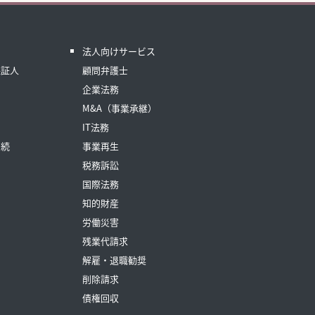
法人向けサービス
保証人
顧問弁護士
企業法務
M&A（事業承継）
IT法務
相続
事業再生
税務訴訟
国際法務
知的財産
労働災害
残業代請求
解雇・退職勧奨
削除請求
債権回収