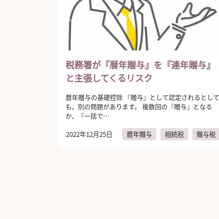
税務署が『暦年贈与』を『連年贈与』
と主張してくるリスク
暦年贈与の基礎控除 『贈与』として認定されるとし
も，別の問題があります。 複数回の『贈与』となる
か，『一括で…
2022年12月25日
暦年贈与
相続税
贈与税
author:
弁護士法人AURA（アウラ）
投稿ナビゲーション