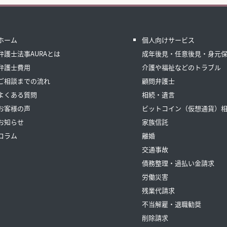
ホーム
個人向けサービス
弁護士法事AURAとは
成年後見・任意後見・身元
弁護士費用
介護や福祉などのトラブル
ご相談までの流れ
顧問弁護士
よくある質問
相続・遺言
お客様の声
ビットコイン（仮想通貨）
お知らせ
家族信託
コラム
離婚
交通事故
債務整理・過払い金請求
労働災害
残業代請求
不当解雇・退職勧奨
削除請求