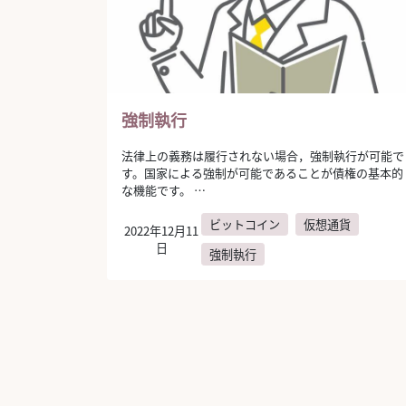
強制執行
法律上の義務は履行されない場合，強制執行が可能で
す。国家による強制が可能であることが債権の基本的
な機能です。 …
ビットコイン
仮想通貨
2022年12月11
日
強制執行
author:
弁護士法人AURA（アウラ）
投稿ナビゲーション