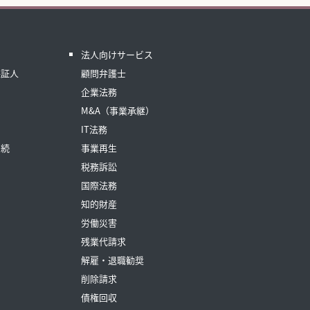
法人向けサービス
保証人
顧問弁護士
企業法務
M&A（事業承継）
IT法務
相続
事業再生
税務訴訟
国際法務
知的財産
労働災害
残業代請求
解雇・退職勧奨
削除請求
債権回収