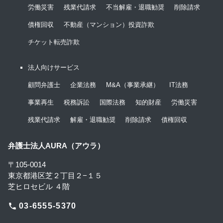
労働災害
残業代請求
不当解雇・退職勧奨
削除請求
債権回収
不動産（マンション）投資詐欺
チケット転売詐欺
法人向けサービス
顧問弁護士
企業法務
M&A（事業承継）
IT法務
事業再生
税務訴訟
国際法務
知的財産
労働災害
残業代請求
解雇・退職勧奨
削除請求
債権回収
弁護士法人AURA（アウラ）
〒105-0014
東京都港区芝２丁目２−１５
芝ヒロセビル ４階
phone
03-6555-5370